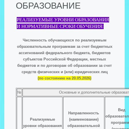
ОБРАЗОВАНИЕ
РЕАЛИЗУЕМЫЕ УРОВНИ ОБРАЗОВАНИЯ
И НОРМАТИВНЫЕ СРОКИ ОБУЧЕНИЯ:
Численность обучающихся по реализуемым
образовательным программам за счет бюджетных
ассигнований федерального бюджета, бюджетов
субъектов Российской Федерации, местных
бюджетов и по договорам об образовании за счет
средств физических и (или) юридических лиц
(по состоянию на 20.05.2026)
№
Основные и дополнительные образова
Вид
Направленность
образовате
Реализуемые
(наименование)
програм
уровни образования
образовательной
(основна