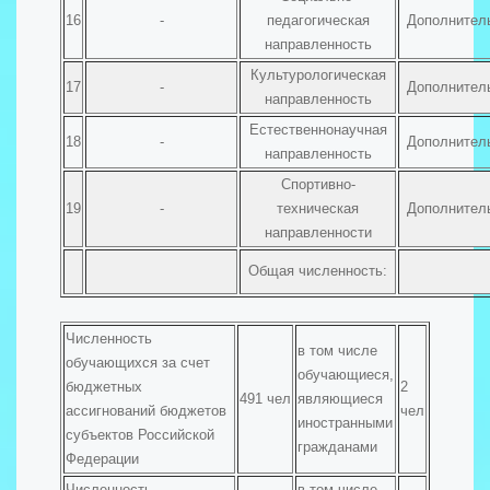
16
-
педагогическая
Дополнител
направленность
Культурологическая
17
-
Дополнител
направленность
Естественнонаучная
18
-
Дополнител
направленность
Спортивно-
19
-
техническая
Дополнител
направленности
Общая численность:
Численность
в том числе
обучающихся за счет
обучающиеся,
бюджетных
2
491 чел
являющиеся
ассигнований бюджетов
чел
иностранными
субъектов Российской
гражданами
Федерации
Численность
в том числе