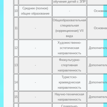
обучения детей с ЗПР
Среднее (полное)
10
-
Основна
общее образование
Общеобразовательная
специальная
11
-
Основна
(коррекционная) VII
вида
Художественно-
12
-
эстетическая
Дополнител
направленность
Физкультурно-
13
-
спортивная
Дополнител
направленность
Туристско-
14
-
краеведческая
Дополнител
направленность
Научно-техническая
15
-
Дополнител
направленность
Социально-