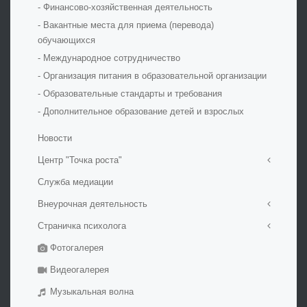
- Финансово-хозяйственная деятельность
- Вакантные места для приема (перевода)
обучающихся
- Международное сотрудничество
- Организация питания в образовательной организации
- Образовательные стандарты и требования
- Дополнительное образование детей и взрослых
Новости
Центр "Точка роста"
Служба медиации
Общая информация о центре "Точка роста"
Внеурочная деятельность
Документы
Образовательные программы
Страничка психолога
ШСК "Вымпел"
Педагоги
Фотогалерея
Школьный хор
График консультаций
Материально-техническая база
Школьный театр
Видеогалерея
Режим занятий
Музыкальная волна
Мероприятия