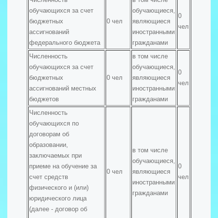
обучающихся за счет
обучающиеся,
0
бюджетных
0 чел
являющиеся
чел
ассигнований
иностранными
федерального бюджета
гражданами
Численность
в том числе
обучающихся за счет
обучающиеся,
0
бюджетных
0 чел
являющиеся
чел
ассигнований местных
иностранными
бюджетов
гражданами
Численность
обучающихся по
договорам об
образовании,
в том числе
заключаемых при
обучающиеся,
приеме на обучение за
0
0 чел
являющиеся
счет средств
чел
иностранными
физического и (или)
гражданами
юридического лица
(далее - договор об