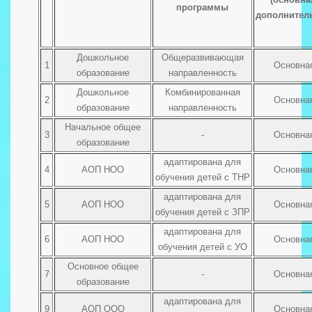
программы
дополнител
Дошкольное
Общеразвивающая
1
Основна
образование
направленность
Дошкольное
Комбинированная
2
Основна
образование
направленность
Начальное общее
3
-
Основна
образование
адаптирована для
4
АОП НОО
Основна
обучения детей с ТНР
адаптирована для
5
АОП НОО
Основна
обучения детей с ЗПР
адаптирована для
6
АОП НОО
Основна
обучения детей с УО
Основное общее
7
-
Основна
образование
адаптирована для
9
АОП ООО
Основна