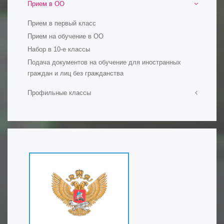
Официальные документы
Прием в ОО
Фонд ИБЦ
Прием в первый класс
Обменный фонд
Прием на обучение в ОО
Ресурсы
Набор в 10-е классы
Сохранение фонда ИБЦ
Подача документов на обучение для иностранных
граждан и лиц без гражданства
Профильные классы
Ростех-класс
Профильные психолого-педагогические классы
Инженерные классы