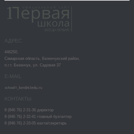
АДРЕС
446250,
Самарская область, Безенчукский район,
п.г.т. Безенчук, ул. Садовая 37
E-MAIL
КОНТАКТЫ
8 (846 76) 2-31-36 директор
8 (846 76) 2-32-41 главный бухгалтер
8 (846 76) 2-33-05 вахта/секретарь