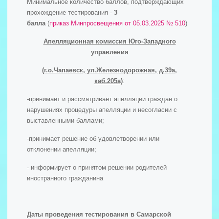
Минимальное количество баллов, подтверждающих
прохождение тестирования -
3
балла
(
п
риказ
Минпросвещения
от 05.03.2025 № 51
0
)
Апелляционная комиссия Юго-Западного
управления
(г.о.Чапаевск, ул.Железнодорожная, д.39а,
каб.205а)
:
-принимает и рассматривает апелляции граждан о
нарушениях процедуры апелляции и несогласии с
выставленными баллами;
-принимает решение об удовлетворении или
отклонении апелляции;
- информирует о принятом решении родителей
иностранного гражданина
Даты проведения тестирования в Самарской