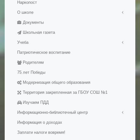
Наркопост
О школе
Документы
Правила приема в школу
Школьная газета
История школы
Учеба
Патриотическое воспитание
Медалисты
Родителям
Электронные образовательные ресуры
Методические разработки уроков
75 лет Победы
Модернизация общего образования
Территория закрепленная за ГБОУ СОШ №1
Изучаем ПДД
Информационно-библиотечный центр
Информация о доходах
Визитная карточка
Заплати налоги вовремя!
Мероприятия в ИБЦ