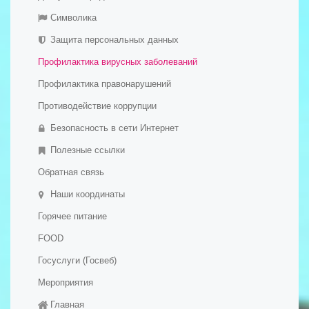
Обратная связь
- Платные образовательные услуги
Символика
Галерея
- Финансово-хозяйственная деятельность
Защита персональных данных
- Вакантные места для приема (перевода)
Профилактика вирусных заболеваний
обучающихся
- Международное сотрудничество
Профилактика правонарушений
- Организация питания в образовательной организации
Противодействие коррупции
- Образовательные стандарты и требования
Безопасность в сети Интернет
- Дополнительное образование детей и взрослых
Полезные ссылки
Обратная связь
Наши координаты
Горячее питание
FOOD
Госуслуги (Госвеб)
Мероприятия
Главная