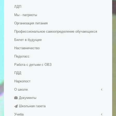
ЛДП
Мы - патриоты
Организация питания
Профессиональное самоопределение обучающихся
Билет в будущее
Наставничество
Педкласс
Работа с детьми с ОВЗ
ПДД
Наркопост
О школе
Документы
Правила приема в школу
Школьная газета
История школы
Учеба