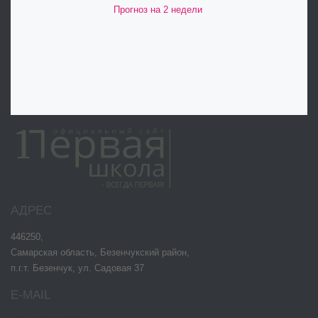
Прогноз на 2 недели
АДРЕС
446250,
Самарская область, Безенчукский район,
п.г.т. Безенчук, ул. Садовая 37
E-MAIL