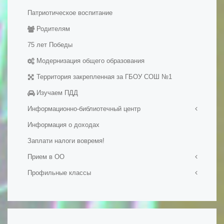
Патриотическое воспитание
Медалисты
Родителям
Электронные образовательные ресуры
Методические разработки уроков
75 лет Победы
Модернизация общего образования
Территория закрепленная за ГБОУ СОШ №1
Изучаем ПДД
Информационно-библиотечный центр
Информация о доходах
Визитная карточка
Заплати налоги вовремя!
Мероприятия в ИБЦ
Официальные документы
Прием в ОО
Фонд ИБЦ
Профильные классы
Прием в первый класс
Обменный фонд
Прием на обучение в ОО
Ростех-класс
Ресурсы
Набор в 10-е классы
Профильные психолого-педагогические классы
Сохранение фонда ИБЦ
Подача документов на обучение для иностранных
Инженерные классы