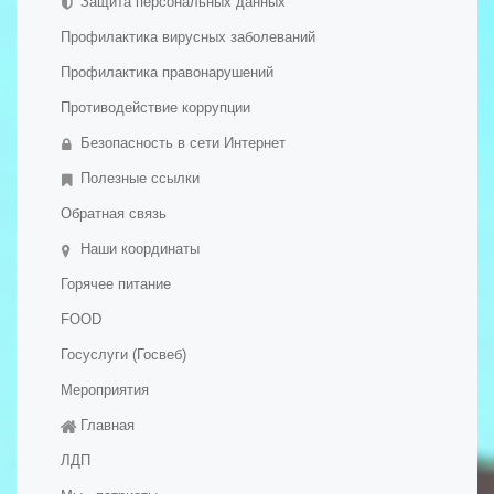
Защита персональных данных
- Вакантные места для приема (перевода)
Профилактика вирусных заболеваний
обучающихся
- Международное сотрудничество
Профилактика правонарушений
- Организация питания в образовательной организации
Противодействие коррупции
- Образовательные стандарты и требования
Безопасность в сети Интернет
- Дополнительное образование детей и взрослых
Полезные ссылки
Обратная связь
Наши координаты
Горячее питание
FOOD
Госуслуги (Госвеб)
Мероприятия
Главная
ЛДП