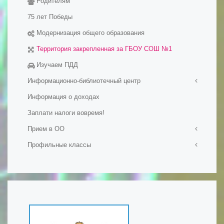
Родителям
Электронные образовательные ресуры
Методические разработки уроков
75 лет Победы
Модернизация общего образования
Территория закрепленная за ГБОУ СОШ №1
Изучаем ПДД
Информационно-библиотечный центр
Информация о доходах
Визитная карточка
Заплати налоги вовремя!
Мероприятия в ИБЦ
Официальные документы
Прием в ОО
Фонд ИБЦ
Профильные классы
Прием в первый класс
Обменный фонд
Прием на обучение в ОО
Ростех-класс
Ресурсы
Набор в 10-е классы
Профильные психолого-педагогические классы
Сохранение фонда ИБЦ
Подача документов на обучение для иностранных
Инженерные классы
граждан и лиц без гражданства