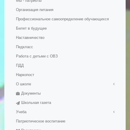
Мы - патриоты
Организация питания
Профессиональное самоопределение обучающихся
Билет в будущее
Наставничество
Педкласс
Работа с детьми с ОВЗ
ПДД
Наркопост
О школе
Документы
Правила приема в школу
Школьная газета
История школы
Учеба
Патриотическое воспитание
Медалисты