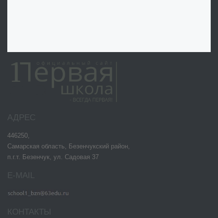
АДРЕС
446250,
Самарская область, Безенчукский район,
п.г.т. Безенчук, ул. Садовая 37
E-MAIL
КОНТАКТЫ