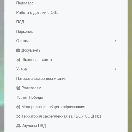
Педкласс
Работа с детьми с ОВЗ
ПДД
Наркопост
О школе
Документы
Правила приема в школу
Школьная газета
История школы
Учеба
Патриотическое воспитание
Медалисты
Родителям
Электронные образовательные ресуры
Методические разработки уроков
75 лет Победы
Модернизация общего образования
Территория закрепленная за ГБОУ СОШ №1
Изучаем ПДД