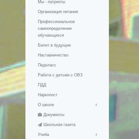
Мы - патриоты
Организация питания
Профессиональное
самоопределение
обучающихся
Билет в будущее
Наставничество
Педкласс
Работа с детьми с ОВЗ
ПДД
Наркопост
О школе
Документы
Правила приема в школу
Школьная газета
История школы
Учеба