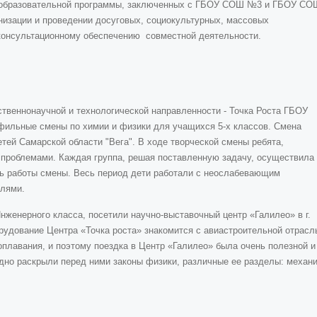
и образовательной программы, заключенных с ГБОУ СОШ №3 и ГБОУ СО
анизации и проведении досуговых, социокультурных, массовых
консультационному обеспечению совместной деятельности.
тественнонаучной и технологической направленности - Точка Роста ГБОУ
офильные смены по химии и физики для учащихся 5-х классов. Смена
тей Самарской области "Вега". В ходе творческой смены ребята,
 проблемами. Каждая группа, решая поставленную задачу, осуществила
нь работы смены. Весь период дети работали с неослабевающим
елями.
нженерного класса, посетили научно-выставочный центр «Галилео» в г.
орудование Центра «Точка роста» знакомится с авиастроительной отрас
оплавания, и поэтому поездка в Центр «Галилео» была очень полезной и
но раскрыли перед ними законы физики, различные ее разделы: механи