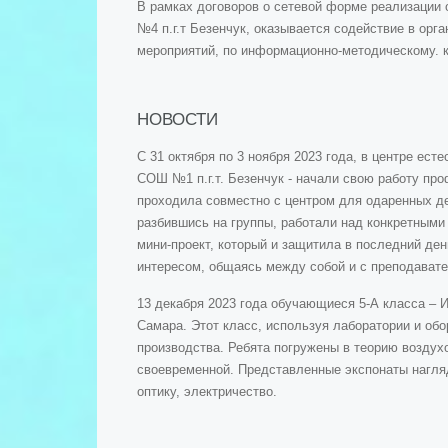
В рамках договоров о сетевой форме реализаци
№4 п.г.т Безенчук, оказывается содействие в орг
мероприятий, по информационно-методическому. 
НОВОСТИ
С 31 октября по 3 ноября 2023 года, в центре ес
СОШ №1 п.г.т. Безенчук - начали свою работу пр
проходила совместно с центром для одаренных де
разбившись на группы, работали над конкретными
мини-проект, который и защитила в последний де
интересом, общаясь между собой и с преподават
13 декабря 2023 года обучающиеся 5-А класса – И
Самара. Этот класс, используя лаборатории и об
производства. Ребята погружены в теорию воздух
своевременной. Представленные экспонаты нагляд
оптику, электричество.