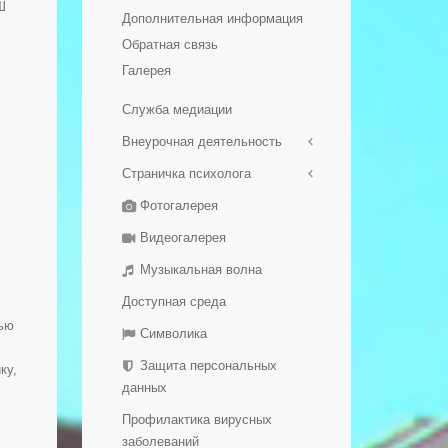
Ш
Дополнительная информация
обеспечение и оснащенность
образовательного процесса.
Обратная связь
Доступная среда
Галерея
- Платные образовательные
Служба медиации
услуги
- Финансово-хозяйственная
Внеурочная деятельность
деятельность
Страничка психолога
ШСК "Вымпел"
- Вакантные места для приема
Фотогалерея
Школьный хор
(перевода) обучающихся
График консультаций
Школьный театр
- Международное
Видеогалерея
сотрудничество
Музыкальная волна
- Организация питания в
Доступная среда
образовательной организации
лью
- Образовательные стандарты
Символика
и требования
Защита персональных
ку,
- Дополнительное
данных
образование детей и взрослых
Профилактика вирусных
заболеваний