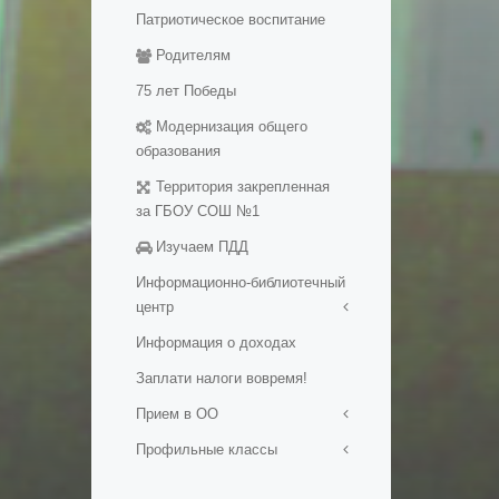
Патриотическое воспитание
Медалисты
Родителям
Электронные
образовательные ресуры
75 лет Победы
Методические разработки
Модернизация общего
уроков
образования
Территория закрепленная
за ГБОУ СОШ №1
Изучаем ПДД
Информационно-библиотечный
центр
Информация о доходах
Визитная карточка
Заплати налоги вовремя!
Мероприятия в ИБЦ
Официальные документы
Прием в ОО
Фонд ИБЦ
Профильные классы
Прием в первый класс
Обменный фонд
Прием на обучение в ОО
Ростех-класс
Ресурсы