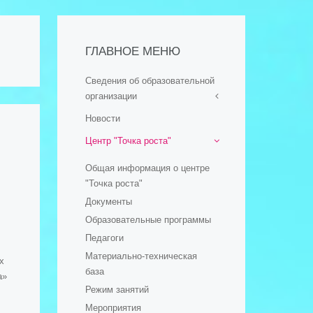
ГЛАВНОЕ МЕНЮ
Сведения об образовательной
организации
Новости
- Основные сведения
Центр "Точка роста"
- Структура и органы
управления образовательной
Общая информация о центре
организацией
"Точка роста"
- Документы
Документы
- Образование
Образовательные программы
- Стипендии и меры
Педагоги
поддержки обучающихся
Материально-техническая
- Руководство
х
база
а»
- Педагогический (научно-
Режим занятий
педагогический) состав
Мероприятия
- Материально-техническое