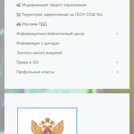
Модернизация общего образования
Территория закрепленная за ГБОУ СОШ №1
Изучаем ПДД
Информационно-библиотечный центр
Информация о доходах
Визитная карточка
Заплати налоги вовремя!
Мероприятия в ИБЦ
Официальные документы
Прием в ОО
Фонд ИБЦ
Профильные классы
Прием в первый класс
Обменный фонд
Прием на обучение в ОО
Ростех-класс
Ресурсы
Набор в 10-е классы
Профильные психолого-педагогические классы
Сохранение фонда ИБЦ
Подача документов на обучение для иностранных
Инженерные классы
граждан и лиц без гражданства