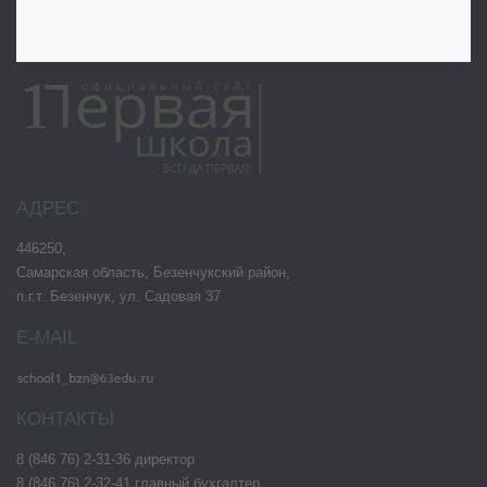
АДРЕС
446250,
Самарская область, Безенчукский район,
п.г.т. Безенчук, ул. Садовая 37
E-MAIL
КОНТАКТЫ
8 (846 76) 2-31-36 директор
8 (846 76) 2-32-41 главный бухгалтер