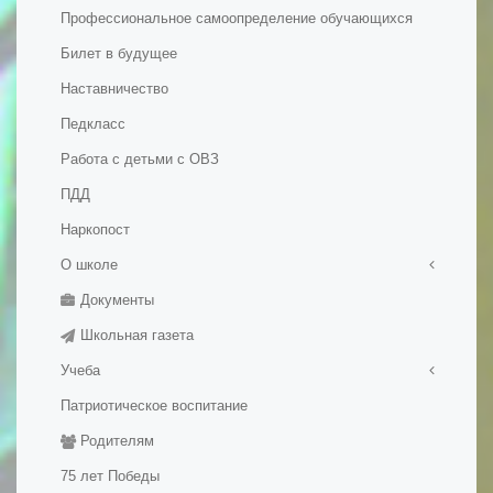
Профессиональное самоопределение обучающихся
Билет в будущее
Наставничество
Педкласс
Работа с детьми с ОВЗ
ПДД
Наркопост
О школе
Документы
Правила приема в школу
Школьная газета
История школы
Учеба
Патриотическое воспитание
Медалисты
Родителям
Электронные образовательные ресуры
Методические разработки уроков
75 лет Победы