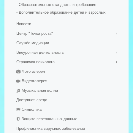
- Образовательные стандарты и требования
- Дополнительное образование детей и взрослых
Новости
Центр "Точка роста"
Служба медиации
Общая информация о центре "Точка роста"
Внеурочная деятельность
Документы
Образовательные программы
Страничка психолога
ШСК "Вымпел"
Педагоги
Фотогалерея
Школьный хор
График консультаций
Материально-техническая база
Школьный театр
Видеогалерея
Режим занятий
Музыкальная волна
Мероприятия
Дополнительная информация
Доступная среда
Обратная связь
Символика
Галерея
Защита персональных данных
Профилактика вирусных заболеваний