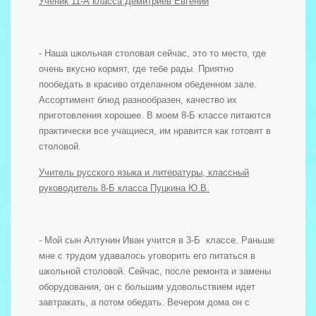
Ученик 11-А класса Демитриев Евгений
- Наша школьная столовая сейчас, это то место, где
очень вкусно кормят, где тебе рады. Приятно
пообедать в красиво отделанном обеденном зале.
Ассортимент блюд разнообразен, качество их
приготовления хорошее. В моем 8-Б классе питаются
практически все учащиеся, им нравится как готовят в
столовой.
Учитель русского языка и литературы, классный
руководитель 8-Б класса Пуцкина Ю.В.
- Мой сын Алтунин Иван учится в 3-Б классе. Раньше
мне с трудом удавалось уговорить его питаться в
школьной столовой. Сейчас, после ремонта и замены
оборудования, он с большим удовольствием идет
завтракать, а потом обедать. Вечером дома он с