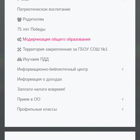
Патриотическое воспитание
Медалисты
Родителям
Электронные образовательные ресуры
Методические разработки уроков
75 лет Победы
Модернизация общего образования
Территория закрепленная за ГБОУ СОШ №1
Изучаем ПДД
Информационно-библиотечный центр
Информация о доходах
Визитная карточка
Заплати налоги вовремя!
Мероприятия в ИБЦ
Официальные документы
Прием в ОО
Фонд ИБЦ
Профильные классы
Прием в первый класс
Обменный фонд
Прием на обучение в ОО
Ростех-класс
Ресурсы
Набор в 10-е классы
Профильные психолого-педагогические классы
Сохранение фонда ИБЦ
Подача документов на обучение для иностранных
Инженерные классы