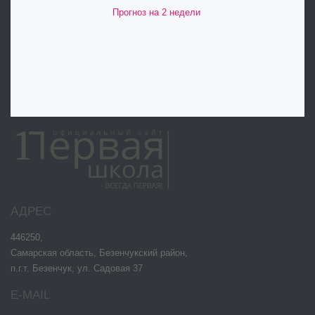
Прогноз на 2 недели
АДРЕС
446250,
Самарская область, Безенчукский район,
п.г.т. Безенчук, ул. Садовая 37
E-MAIL