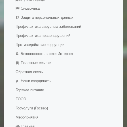
Обратная связь
- Платные образовательные услуги
Символика
Галерея
- Финансово-хозяйственная деятельность
Защита персональных данных
- Вакантные места для приема (перевода)
Профилактика вирусных заболеваний
обучающихся
- Международное сотрудничество
Профилактика правонарушений
- Организация питания в образовательной организации
Противодействие коррупции
- Образовательные стандарты и требования
Безопасность в сети Интернет
- Дополнительное образование детей и взрослых
Полезные ссылки
Обратная связь
Наши координаты
Горячее питание
FOOD
Госуслуги (Госвеб)
Мероприятия
Главная