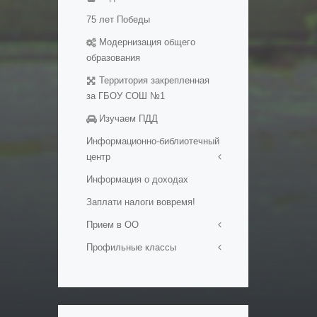
образовательные ресуры
75 лет Победы
Методические разработки
Модернизация общего
уроков
образования
Территория закрепленная
за ГБОУ СОШ №1
Изучаем ПДД
Информационно-библиотечный
центр
Информация о доходах
Визитная карточка
Заплати налоги вовремя!
Мероприятия в ИБЦ
Официальные документы
Прием в ОО
Фонд ИБЦ
Профильные классы
Прием в первый класс
Обменный фонд
Прием на обучение в ОО
Ростех-класс
Ресурсы
Набор в 10-е классы
Профильные психолого-
Сохранение фонда ИБЦ
Подача документов на
педагогические классы