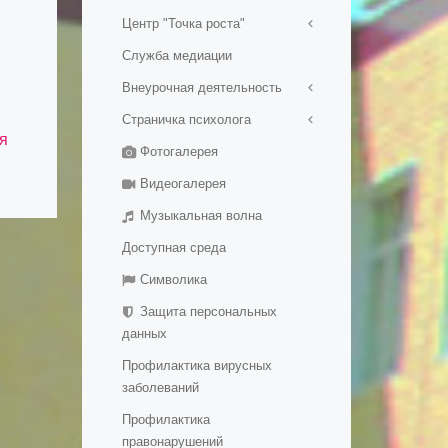
Центр "Точка роста"
Служба медиации
Общая информация о центре
"Точка роста"
Внеурочная деятельность
Документы
Страничка психолога
ШСК "Вымпел"
Образовательные программы
я
Фотогалерея
Школьный хор
График консультаций
Педагоги
Школьный театр
Видеогалерея
Материально-техническая
база
Музыкальная волна
Режим занятий
Доступная среда
Мероприятия
Символика
Дополнительная информация
Защита персональных
Обратная связь
данных
Галерея
Профилактика вирусных
заболеваний
Профилактика
правонарушений