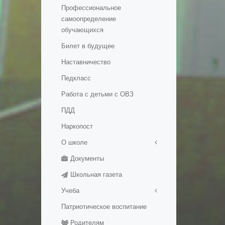
Профессиональное
самоопределение
обучающихся
Билет в будущее
Наставничество
Педкласс
Работа с детьми с ОВЗ
ПДД
Наркопост
О школе
Документы
Правила приема в школу
Школьная газета
История школы
Учеба
Патриотическое воспитание
Медалисты
Родителям
Электронные