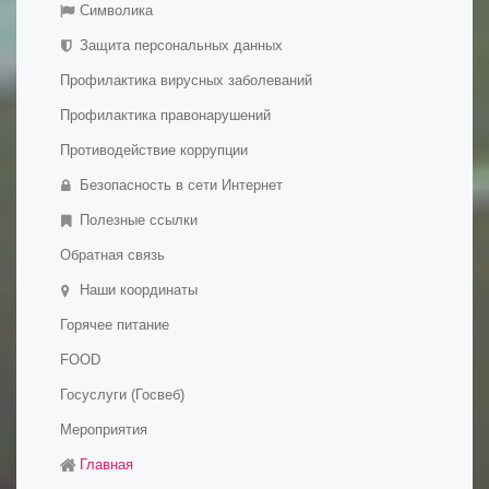
Обратная связь
- Платные образовательные услуги
Символика
Галерея
- Финансово-хозяйственная деятельность
Защита персональных данных
- Вакантные места для приема (перевода)
Профилактика вирусных заболеваний
обучающихся
- Международное сотрудничество
Профилактика правонарушений
- Организация питания в образовательной организации
Противодействие коррупции
- Образовательные стандарты и требования
Безопасность в сети Интернет
- Дополнительное образование детей и взрослых
Полезные ссылки
Обратная связь
Наши координаты
Горячее питание
FOOD
Госуслуги (Госвеб)
Мероприятия
Главная