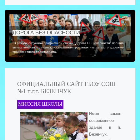
ДОРОГА БЕЗ ОПАСНОСТИ
"В рамках окружной профильной смены "Дорога БЕЗ опасности" прошла
увлекательная игра-квест, посвященная профилактике детского дорожно-
транспортного травматизма."
ОФИЦИАЛЬНЫЙ САЙТ ГБОУ СОШ
№1 п.г.т. БЕЗЕНЧУК
МИССИЯ ШКОЛЫ
Имея самое
современное
здание в п.
Безенчук,