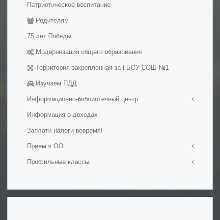
Патриотическое воспитание
Медалисты
Родителям
Электронные образовательные ресуры
Методические разработки уроков
75 лет Победы
Модернизация общего образования
Территория закрепленная за ГБОУ СОШ №1
Изучаем ПДД
Информационно-библиотечный центр
Информация о доходах
Визитная карточка
Заплати налоги вовремя!
Мероприятия в ИБЦ
Официальные документы
Прием в ОО
Фонд ИБЦ
Профильные классы
Прием в первый класс
Обменный фонд
Прием на обучение в ОО
Ростех-класс
Ресурсы
Набор в 10-е классы
Профильные психолого-педагогические классы
Сохранение фонда ИБЦ
Подача документов на обучение для иностранных
Инженерные классы
граждан и лиц без гражданства