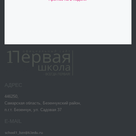
АДРЕС
446250,
Самарская область, Безенчукский район,
п.г.т. Безенчук, ул. Садовая 37
E-MAIL